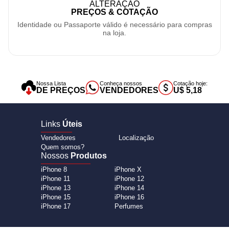
ALTERAÇÃO
PREÇOS & COTAÇÃO
Identidade ou Passaporte válido é necessário para compras
na loja.
Nossa Lista
Conheça nossos
Cotação hoje:
DE PREÇOS
VENDEDORES
U$ 5,18
Links
Úteis
Vendedores
Localização
Quem somos?
Nossos
Produtos
iPhone 8
iPhone X
iPhone 11
iPhone 12
iPhone 13
iPhone 14
iPhone 15
iPhone 16
iPhone 17
Perfumes