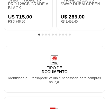
3 128GB
IPHONE 13 PRO MAX
IPHONE 14
BAI GREEN
256GB SWAP DUBAI
256GB "100
BLACK
,00
U$ 450,00
U$ 525,0
R$ 2.358,00
R$ 2.751,00
TIPO DE
DOCUMENTO
Identidade ou Passaporte válido é necessário para compras
na loja.