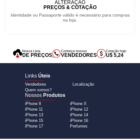
ALTERAÇÃO
PREÇOS & COTAÇÃO
Identidade ou Passaporte válido é necessário para compras
na loja.
Nossa Lista
Conheça nossos
Cotação hoje:
DE PREÇOS
VENDEDORES
U$ 5,24
Links
Úteis
Vendedores
Localização
Quem somos?
Nossos
Produtos
iPhone 8
iPhone X
iPhone 11
iPhone 12
iPhone 13
iPhone 14
iPhone 15
iPhone 16
iPhone 17
Perfumes