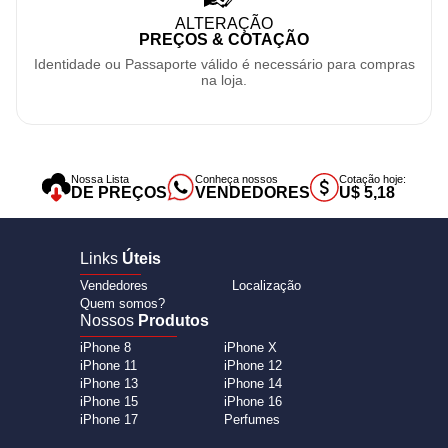
ALTERAÇÃO
PREÇOS & COTAÇÃO
Identidade ou Passaporte válido é necessário para compras
na loja.
Nossa Lista
Conheça nossos
Cotação hoje:
DE PREÇOS
VENDEDORES
U$ 5,18
Links
Úteis
Vendedores
Localização
Quem somos?
Nossos
Produtos
iPhone 8
iPhone X
iPhone 11
iPhone 12
iPhone 13
iPhone 14
iPhone 15
iPhone 16
iPhone 17
Perfumes