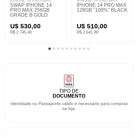
IPHONE 16
IPHONE 14 PRO
X
IPHONE 16 128GB
IPHONE 14 PRO
CK
"100%" BLACK
256GB SWAP DUBAI
GOLD
U$ 545,00
U$ 470,00
R$ 2.823,10
R$ 2.434,60
TIPO DE
DOCUMENTO
Identidade ou Passaporte válido é necessário para compras
na loja.