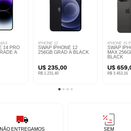
IPHONE 14 PRO MAX
IPHONE 11
O 1TB
IPHONE 14 PRO MAX
SWAP IPHO
BLACK
256GB "100%" PURPLE
MIX COLO
ICLOUD
U$ 525,00
U$ 170,
R$ 2.751,00
R$ 890,80
NÃO ENTREGAMOS
SEM