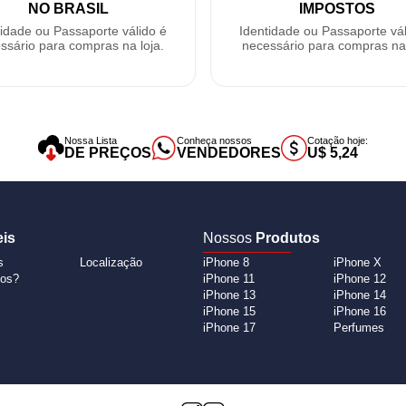
NO BRASIL
IMPOSTOS
tidade ou Passaporte válido é
Identidade ou Passaporte vál
ssário para compras na loja.
necessário para compras na 
Nossa Lista
Conheça nossos
Cotação hoje:
DE PREÇOS
VENDEDORES
U$ 5,24
eis
Nossos
Produtos
s
Localização
iPhone 8
iPhone X
os?
iPhone 11
iPhone 12
iPhone 13
iPhone 14
iPhone 15
iPhone 16
iPhone 17
Perfumes