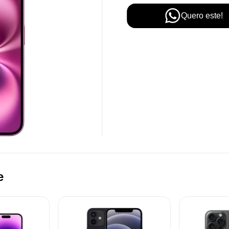
Quero este!
e