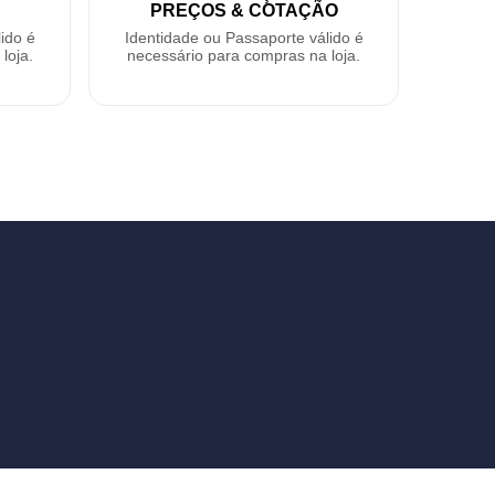
PREÇOS & COTAÇÃO
ido é
Identidade ou Passaporte válido é
loja.
necessário para compras na loja.