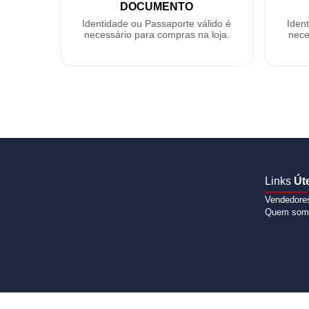
DOCUMENTO
Identidade ou Passaporte válido é
Iden
necessário para compras na loja.
nece
Links
Út
Vendedore
Quem som