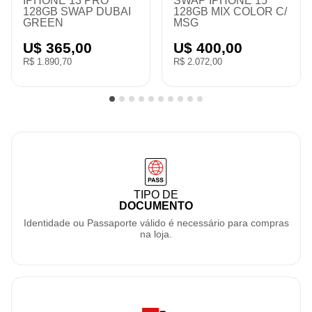
IPHONE 13 PRO
IPHONE 14 PRO
 C/
256GB SWAP DUBAI
128GB SWAP DUBAI
BLUE
PURPLE
U$ 400,00
U$ 428,00
R$ 2.072,00
R$ 2.217,04
TIPO DE
DOCUMENTO
Identidade ou Passaporte válido é necessário para compras
na loja.