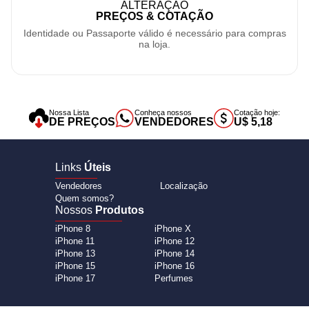
ALTERAÇÃO
PREÇOS & COTAÇÃO
Identidade ou Passaporte válido é necessário para compras
na loja.
Nossa Lista
Conheça nossos
Cotação hoje:
DE PREÇOS
VENDEDORES
U$ 5,18
Links
Úteis
Vendedores
Localização
Quem somos?
Nossos
Produtos
iPhone 8
iPhone X
iPhone 11
iPhone 12
iPhone 13
iPhone 14
iPhone 15
iPhone 16
iPhone 17
Perfumes