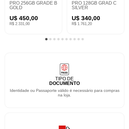
C
PRO MAX 256GB
PRO 256GB MIX
GRAD A SILVER
COLOR C/ MSG
NANO-SI
U$ 890,00
U$ 540,00
R$ 4.610,20
R$ 2.797,20
TIPO DE
DOCUMENTO
Identidade ou Passaporte válido é necessário para compras
na loja.