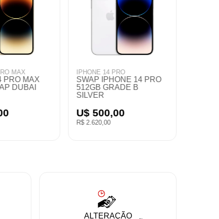
IPHONE 16
IPHONE 15
IPHONE 16 128GB
SWAP IPHONE 15
"100%" BLACK
128GB GRADE A BLUE
U$ 545,00
U$ 425,00
R$ 2.855,80
R$ 2.227,00
ALTERAÇÃO