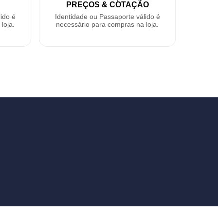
PREÇOS & COTAÇÃO
ido é
Identidade ou Passaporte válido é
loja.
necessário para compras na loja.