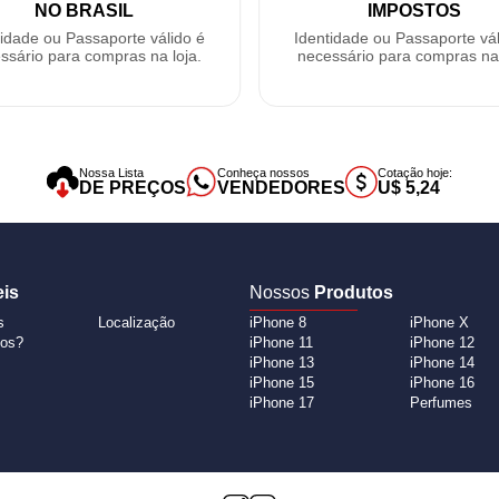
NO BRASIL
IMPOSTOS
tidade ou Passaporte válido é
Identidade ou Passaporte vál
ssário para compras na loja.
necessário para compras na 
Nossa Lista
Conheça nossos
Cotação hoje:
DE PREÇOS
VENDEDORES
U$ 5,24
eis
Nossos
Produtos
s
Localização
iPhone 8
iPhone X
os?
iPhone 11
iPhone 12
iPhone 13
iPhone 14
iPhone 15
iPhone 16
iPhone 17
Perfumes