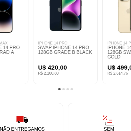
ONE 14
IPHONE 14 PRO
ONE 14 128GB
SWAP IPHONE 14 PRO
AP DUBAI RED
256GB GRADE B GOLD
 310,00
U$ 450,00
.624,40
R$ 2.358,00
NÃO ENTREGAMOS
SEM