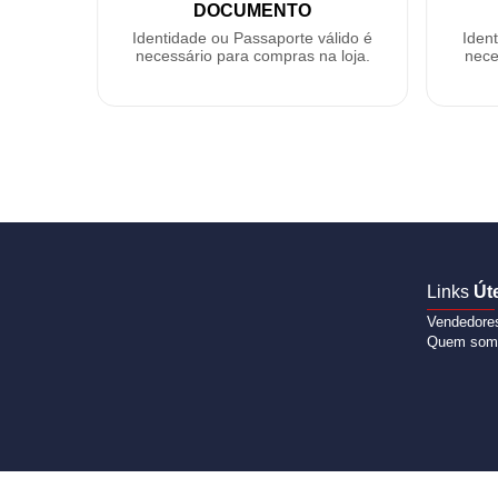
DOCUMENTO
Identidade ou Passaporte válido é
Iden
necessário para compras na loja.
nece
Links
Út
Vendedore
Quem som