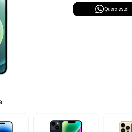
Quero este!
e